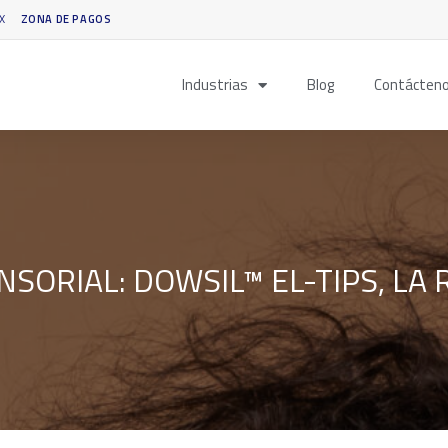
X
ZONA DE PAGOS
Industrias
Blog
Contácten
NSORIAL: DOWSIL™ EL-TIPS, L