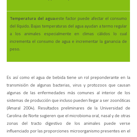
Temperatura del agua:
este factor puede afectar el consumo
del líquido. Bajas temperaturas del agua ayudan a termo regular
a los animales especialmente en climas cálidos lo cual
incrementa el consumo de agua e incrementar la ganancia de
peso.
Es así como el agua de bebida tiene un rol preponderante en la
transmisión de algunas bacterias, virus y protozoos que causan
algunas de las enfermedades más comunes al interior de los
sistemas de producción que incluso pueden llegar a ser zoonóticas
(Amaral 2004). Resultados preliminares de la Universidad de
Carolina de Norte sugieren que el microbioma oral, nasal y de otras
zonas del tracto digestivo de los animales puede verse
influenciado por las proporciones microorganismo presentes en el