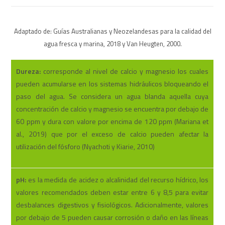
Adaptado de: Guías Australianas y Neozelandesas para la calidad del
agua fresca y marina, 2018 y Van Heugten, 2000.
Dureza:
corresponde al nivel de calcio y magnesio los cuales
pueden acumularse en los sistemas hidráulicos bloqueando el
paso del agua. Se considera un agua blanda aquella cuya
concentración de calcio y magnesio se encuentra por debajo de
60 ppm y dura con valore por encima de 120 ppm (Mariana et
al., 2019) que por el exceso de calcio pueden afectar la
utilización del fósforo (Nyachoti y Kiarie, 2010)
pH:
es la medida de acidez o alcalinidad del recurso hídrico, los
valores recomendados deben estar entre 6 y 8,5 para evitar
desbalances digestivos y fisiológicos. Adicionalmente, valores
por debajo de 5 pueden causar corrosión o daño en las líneas