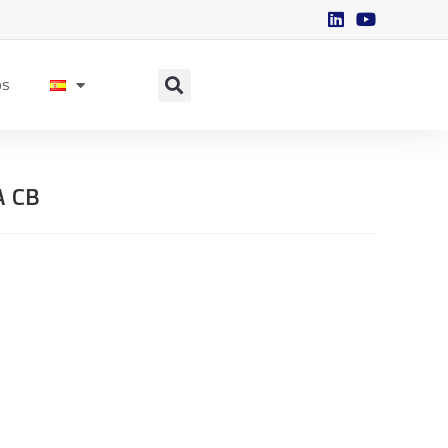
os
A CB