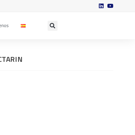
enos
CTARIN