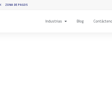
X
ZONA DE PAGOS
Industrias
Blog
Contácten
SESIÓN 1
CALIDAD DEL AGUA Y MEDIC
ESTRATÉGICAS
CONÉCTATE TODA LA SESIÓN Y R
Miércoles 
6:00 p.m. 