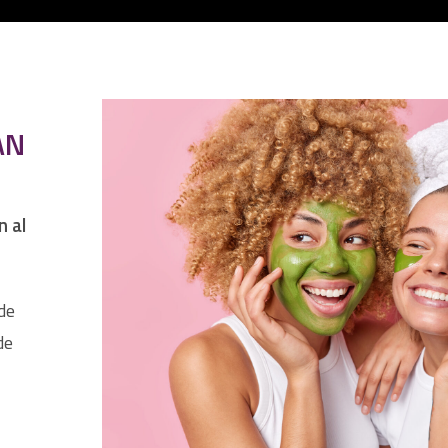
AN
n al
de
de