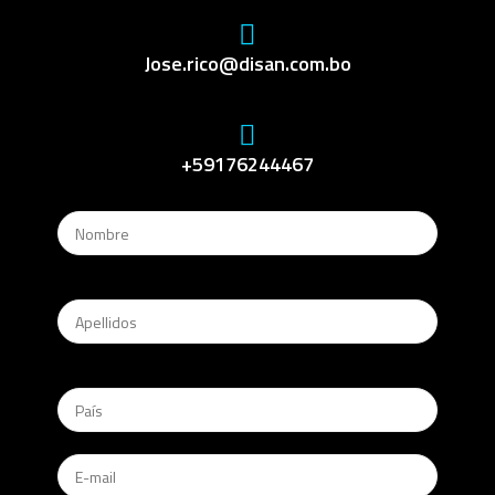
Jose.rico@disan.com.bo
+59176244467