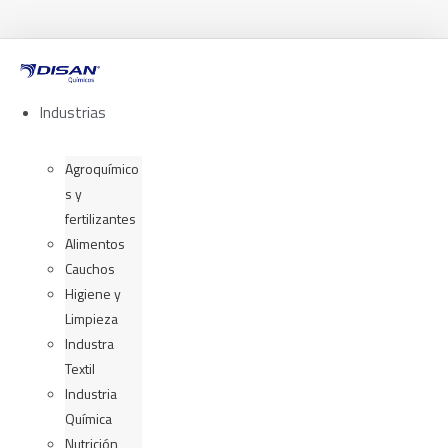
Ir
al
contenido
Industrias
Agroquímico
s y
fertilizantes
Alimentos
Cauchos
Higiene y
Limpieza
Industra
Textil
Industria
Química
Nutrición