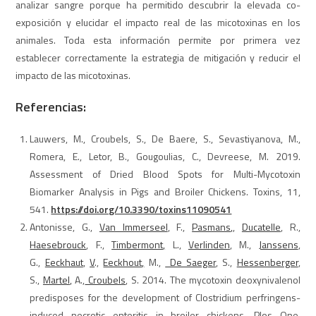
analizar sangre porque ha permitido descubrir la elevada co-
exposición y elucidar el impacto real de las micotoxinas en los
animales. Toda esta información permite por primera vez
establecer correctamente la estrategia de mitigación y reducir el
impacto de las micotoxinas.
Referencias:
Lauwers, M., Croubels, S., De Baere, S., Sevastiyanova, M.,
Romera, E., Letor, B., Gougoulias, C., Devreese, M. 2019.
Assessment of Dried Blood Spots for Multi-Mycotoxin
Biomarker Analysis in Pigs and Broiler Chickens. Toxins, 11,
541.
https://doi.org/10.3390/toxins11090541
Antonisse, G.,
Van Immerseel
, F.,
Pasmans
,
,
Ducatelle
, R.,
Haesebrouck
, F.,
Timbermont
,
L.,
Verlinden
, M.,
Janssens
,
G.,
Eeckhaut
,
V
.,
Eeckhout
,
M.,
De Saeger
, S.,
Hessenberger
,
S.,
Martel
,
A.,
Croubels
, S. 2014. The mycotoxin deoxynivalenol
predisposes for the development of Clostridium perfringens-
induced necrotic enteritis in broiler chickens. Plos One,