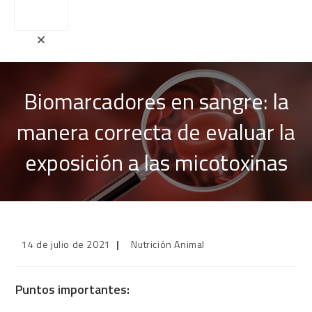
Biomarcadores en sangre: la
manera correcta de evaluar la
exposición a las micotoxinas
Publicación
Categoría
14 de julio de 2021
Nutrición Animal
de
de
la
la
entrada:
entrada:
Puntos importantes: